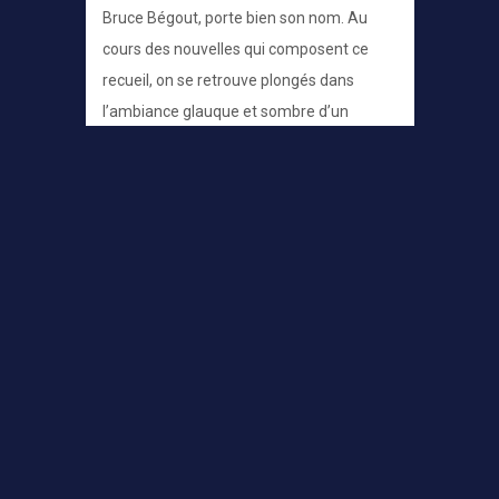
Bruce Bégout, porte bien son nom. Au
cours des nouvelles qui composent ce
recueil, on se retrouve plongés dans
l’ambiance glauque et sombre d’un
parking éclairé au néon.
READ MORE
Etat de la skyblogosphère –
janvier 2013
22 FEBRUARY 2016
LEAVE A COMMENT
En ce jour funeste, j’ai le désespoir de
vous communiquer l’état de la